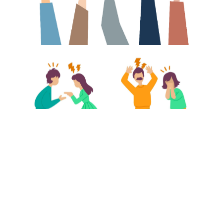
COACHING
2 ANOS ATRÁS
Cultivar a Criatividade