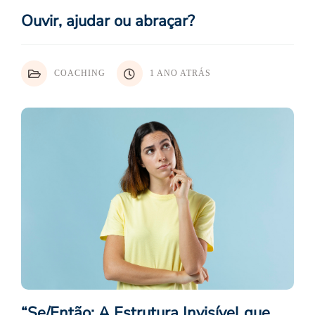
Ouvir, ajudar ou abraçar?
COACHING
1 ANO ATRÁS
“Se/Então: A Estrutura Invisível que