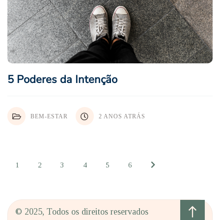
5 Poderes da Intenção
BEM-ESTAR
2 ANOS ATRÁS
1
2
3
4
5
6
north
© 2025, Todos os direitos reservados