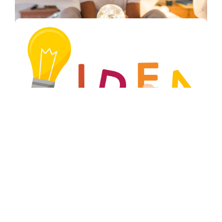
Pensamento Mágico
COACHING
2 ANOS ATRÁS
Cultivar a Criatividade
NEURO ESTRATÉGIA
2 ANOS ATRÁS
…
1
2
3
4
5
6
7
15