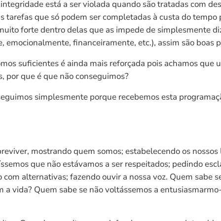
 integridade está a ser violada quando são tratadas com de
s tarefas que só podem ser completadas à custa do tempo 
muito forte dentro delas que as impede de simplesmente 
e, emocionalmente, financeiramente, etc.), assim são boas p
mos suficientes é ainda mais reforçada pois achamos que um
ós, por que é que não conseguimos?
nseguimos simplesmente porque recebemos esta programação
reviver, mostrando quem somos; estabelecendo os nossos l
tíssemos que não estávamos a ser respeitados; pedindo es
do com alternativas; fazendo ouvir a nossa voz. Quem sabe 
 a vida? Quem sabe se não voltássemos a entusiasmarmo-n