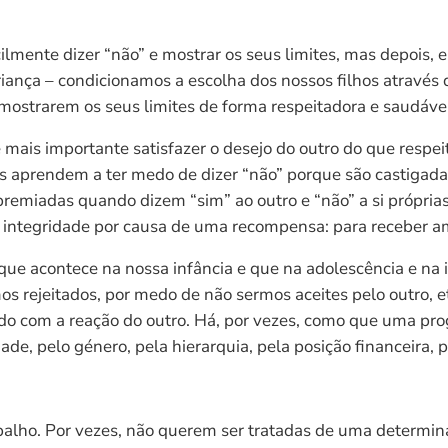
lmente dizer “não” e mostrar os seus limites, mas depois, 
ança – condicionamos a escolha dos nossos filhos através 
ostrarem os seus limites de forma respeitadora e saudável
mais importante satisfazer o desejo do outro do que respeit
s aprendem a ter medo de dizer “não” porque são castigad
 premiadas quando dizem “sim” ao outro e “não” a si própri
a integridade por causa de uma recompensa: para receber am
que acontece na nossa infância e que na adolescência e na 
s rejeitados, por medo de não sermos aceites pelo outro, e
do com a reação do outro. Há, por vezes, como que uma pr
de, pelo género, pela hierarquia, pela posição financeira, p
abalho. Por vezes, não querem ser tratadas de uma determin