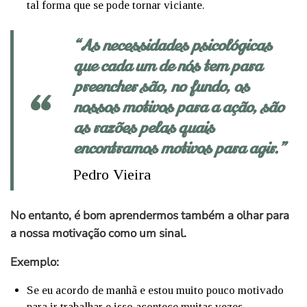
tal forma que se pode tornar viciante.
“As necessidades psicológicas
que cada um de nós tem para
preencher são, no fundo, os
nossos motivos para a ação, são
as razões pelas quais
encontramos motivos para agir.”
Pedro Vieira
No entanto, é bom aprendermos também a olhar para
a nossa motivação como um sinal.
Exemplo:
Se eu acordo de manhã e estou muito pouco motivado
para ir trabalhar e isso acontece muitas vezes.